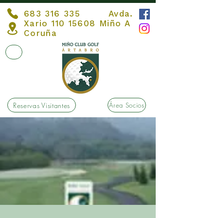
683 316 335
Avda.
Xario
110 15608
Miño A
Coruña
Reservas Visitantes
Área Socios