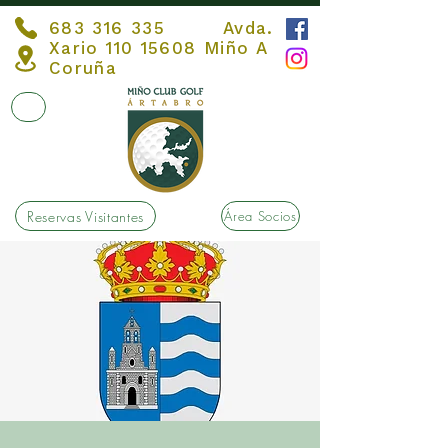
683 316 335
Avda.
Xario
110 15608
Miño A
Coruña
Reservas Visitantes
Área Socios