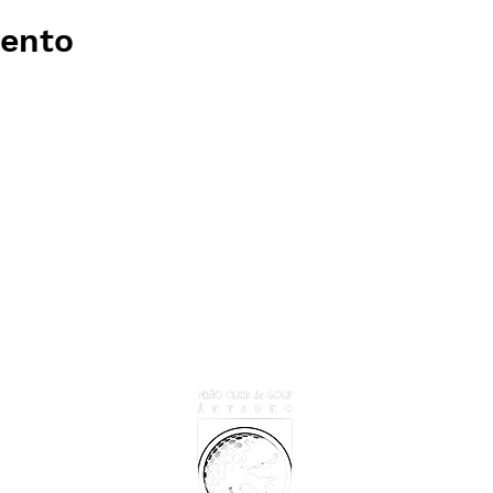
vento
Avda. 
21:00PM
Coruña
 8:30AM - 21:00PM
il.com