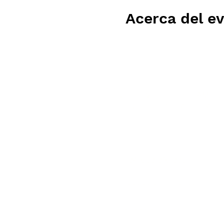
Acerca del e
Horario
De Lunes a Viernes: 9:00AM - 
Sábados, Domingos y Festivos:
CONTÁCTENOS:
+34 683 316 335
​recepcionminogolf@gma
direccion@golfmino.com