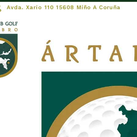
vda. Xario 110 15608 Miño A Coruña
INICIO
El CLUB
EL CAM