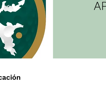
A
cación