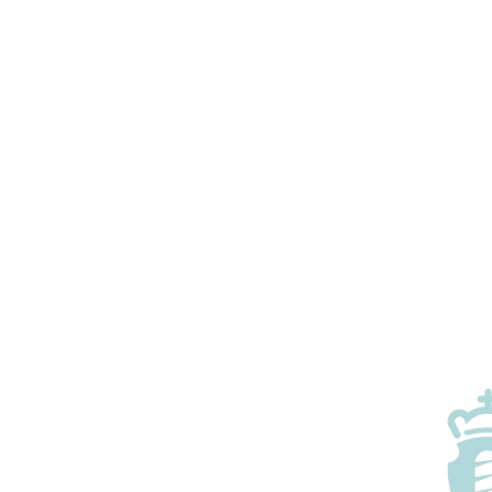
Xarío, 110 A, 15608 Miño, A
, Spain