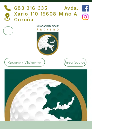
683 316 335
Avda.
Xario
110 15608
Miño A
Coruña
Reservas Visitantes
Área Socios