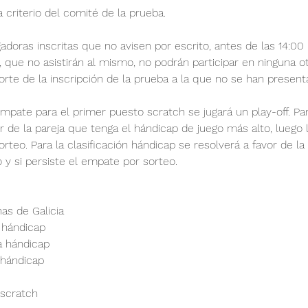
 criterio del comité de la prueba. 
gadoras inscritas que no avisen por escrito, antes de las 14:00 h
ue no asistirán al mismo, no podrán participar en ninguna otr
rte de la inscripción de la prueba a la que no se han present
mpate para el primer puesto scratch se jugará un play-off. P
r de la pareja que tenga el hándicap de juego más alto, luego
rteo. Para la clasificación hándicap se resolverá a favor de la
y si persiste el empate por sorteo. 
s de Galicia
 hándicap 
a hándicap 
 hándicap 
 scratch  