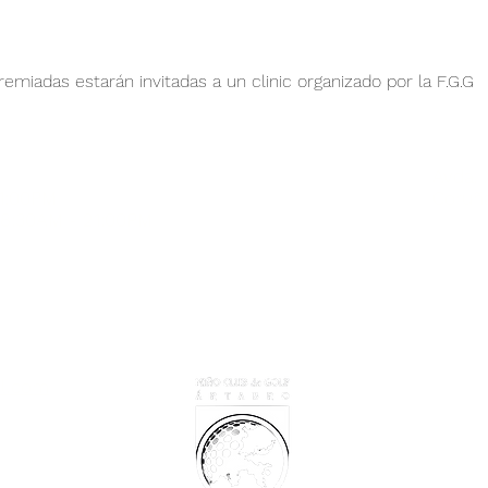
remiadas estarán invitadas a un clinic organizado por la F.G.G
Avda. 
21:00PM
Coruña
 8:30AM - 21:00PM
il.com