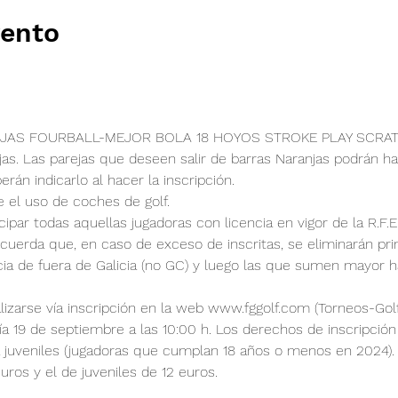
vento
EJAS FOURBALL-MEJOR BOLA 18 HOYOS STROKE PLAY SCRAT
jas. Las parejas que deseen salir de barras Naranjas podrán ha
rán indicarlo al hacer la inscripción. 
 el uso de coches de golf. 
cipar todas aquellas jugadoras con licencia en vigor de la R.F.
 recuerda que, en caso de exceso de inscritas, se eliminarán pr
ia de fuera de Galicia (no GC) y luego las que sumen mayor h
izarse vía inscripción en la web www.fggolf.com (Torneos-Golf 
día 19 de septiembre a las 10:00 h. Los derechos de inscripción
a juveniles (jugadoras que cumplan 18 años o menos en 2024). 
ros y el de juveniles de 12 euros. 