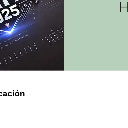
H
cación