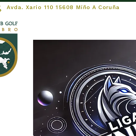
vda. Xario 110 15608 Miño A Coruña
INICIO
El CLUB
EL CAM