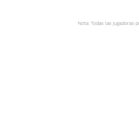
Nota: Todas las jugadoras p
Horario
De Lunes a Viernes: 9:00AM - 
Sábados, Domingos y Festivos:
CONTÁCTENOS:
+34 683 316 335
​recepcionminogolf@gma
direccion@golfmino.com