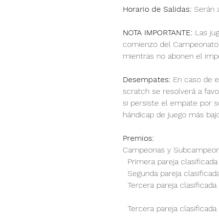
Horario de Salidas:
 Serán a
NOTA IMPORTANTE:
 Las ju
comienzo del Campeonato, q
mientras no abonen el impo
Desempates:
 En caso de e
scratch se resolverá a favo
si persiste el empate por so
hándicap de juego más bajo 
Premios:
Campeonas y Subcampeona
  Primera pareja clasificada
  Segunda pareja clasificad
  Tercera pareja clasificada
  Tercera pareja clasificada