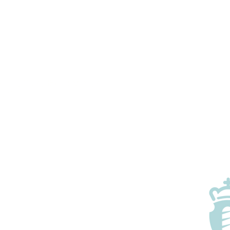
Xarío, 110 A, 15608 Miño, A
, Spain