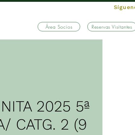
Sígue
Área Socios
Reservas Visitantes
ERIA
NITA 2025 5ª
/ CATG. 2 (9