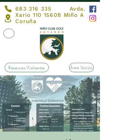
683 316 335
Avda.
Xario
110 15608
Miño A
Coruña
Reservas Visitantes
Área Socios