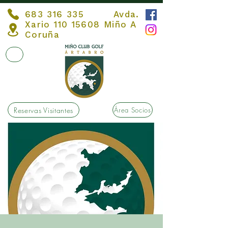
683 316 335
Avda.
Xario
110 15608
Miño A
Coruña
Reservas Visitantes
Área Socios