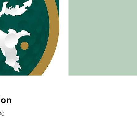
ion
00