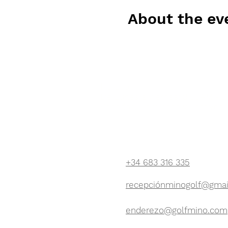
About the ev
Horario
De Lunes a Viernes: 9:00AM - 
Sábados, Domingos y Festivos:
CONTÁCTENOS:
+34 683 316 335
recepciónminogolf@gmai
enderezo@golfmino.com