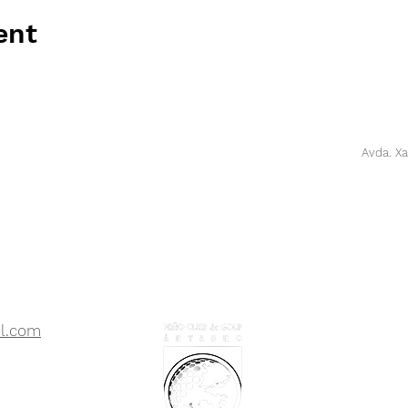
ent
Avda. Xa
21:00PM
 8:30AM - 21:00PM
l.com