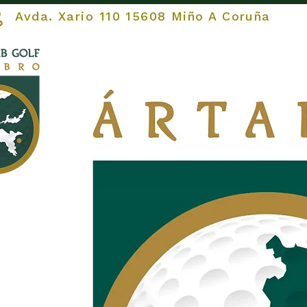
vda. Xario 110 15608 Miño A Coruña
COMEZAR
O Club
O 