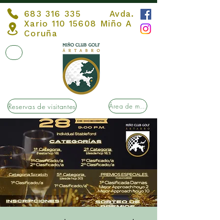
683 316 335
Avda.
Xario
110 15608
Miño A
Coruña
Reservas de visitantes
Área de membros