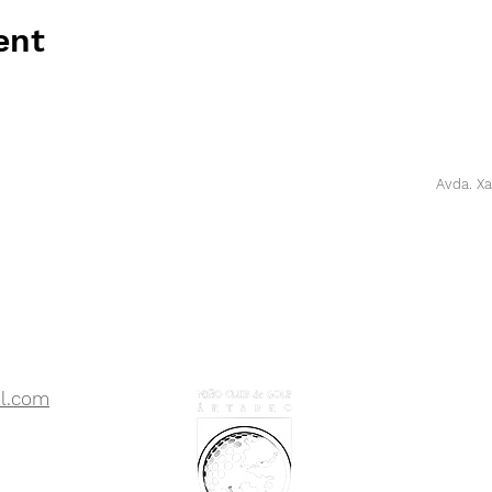
ent
Avda. Xa
21:00PM
 8:30AM - 21:00PM
l.com