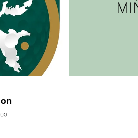
MI
ion
:00