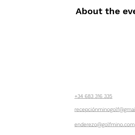
About the ev
Horario
De Lunes a Viernes: 9:00AM - 
Sábados, Domingos y Festivos:
CONTÁCTENOS:
+34 683 316 335
recepciónminogolf@gmai
enderezo@golfmino.com