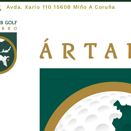
vda. Xario 110 15608 Miño A Coruña
COMEZAR
O Club
O 