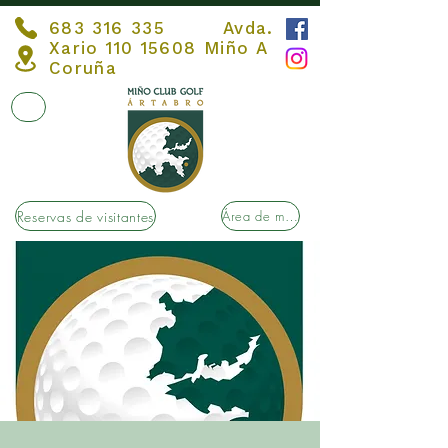
683 316 335
Avda.
Xario
110 15608
Miño A
Coruña
Reservas de visitantes
Área de membros