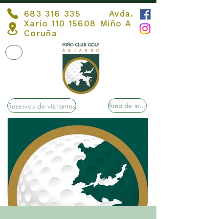
683 316 335
Avda.
Xario
110 15608
Miño A
Coruña
Reservas de visitantes
Área de membros