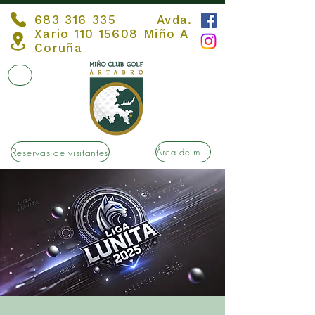
683 316 335
Avda.
Xario
110 15608
Miño A
Coruña
Reservas de visitantes
Área de membros