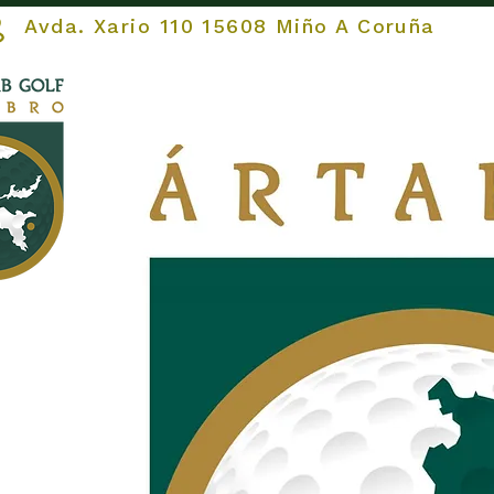
vda. Xario 110 15608 Miño A Coruña
COMEZAR
O Club
O 