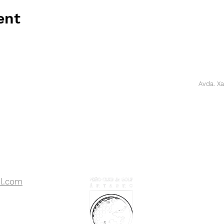
ent
Avda. Xa
21:00PM
 8:30AM - 21:00PM
l.com