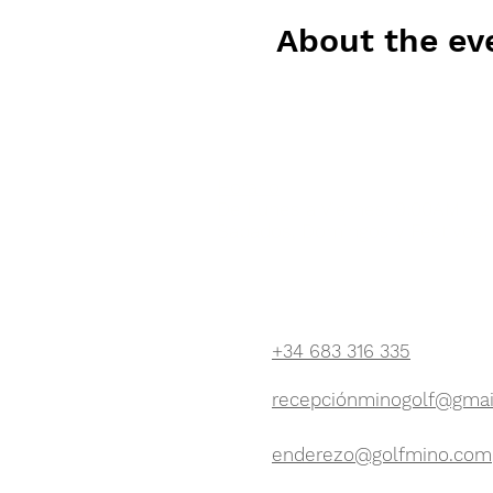
About the ev
Horario
De Lunes a Viernes: 9:00AM - 
Sábados, Domingos y Festivos:
CONTÁCTENOS:
+34 683 316 335
recepciónminogolf@gmai
enderezo@golfmino.com