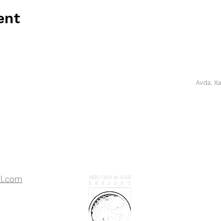
ent
Avda. Xa
21:00PM
 8:30AM - 21:00PM
l.com