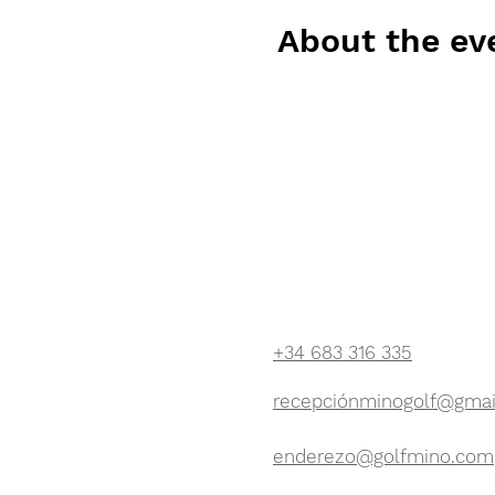
About the ev
Horario
De Lunes a Viernes: 9:00AM - 
Sábados, Domingos y Festivos:
CONTÁCTENOS:
+34 683 316 335
recepciónminogolf@gmai
enderezo@golfmino.com