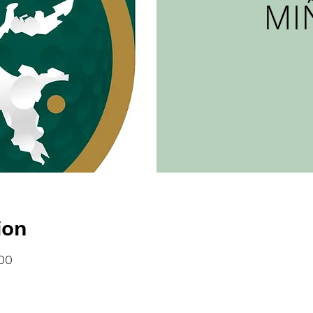
MI
ion
:00