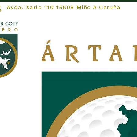
vda. Xario 110 15608 Miño A Coruña
COMEZAR
O Club
O 