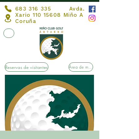
683 316 335
Avda.
Xario
110 15608
Miño A
Coruña
Reservas de visitantes
Área de membros