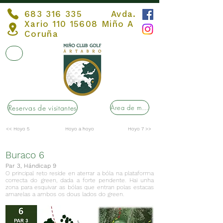
683 316 335
Avda.
Xario
110 15608
Miño A
Coruña
Reservas de visitantes
Área de membros
<< Hoyo 5
Hoyo a hoyo
Hoyo 7 >>
Buraco 6
Par 3, Hándicap 9
O principal reto reside en aterrar a bóla na plataforma
correcta do green, dada a forte pendente. Hai unha
zona para esquivar as bólas que entran polas estacas
amarelas a ambos os dous lados do green.