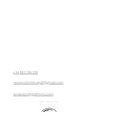
Horario
De Lunes a Viernes: 9:00AM - 21:00PM
Sábados, Domingos y Festivos: 8:30AM -
21:00PM
CONTÁCTENOS:
+34 683 316 335
recepciónminogolf@gmail.com
enderezo@golfmino.com
Avda. Xarío, 110 A, 15608 Miño, A Coruña, España