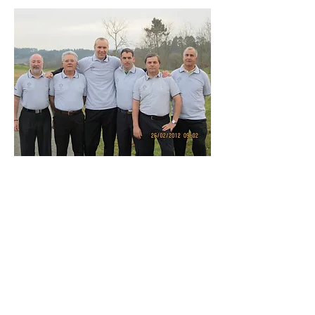
Horario
De Lunes a Viernes: 9:00AM - 21:00PM
Sábados, Domingos y Festivos: 8:30AM -
21:00PM
CONTÁCTENOS:
+34 683 316 335