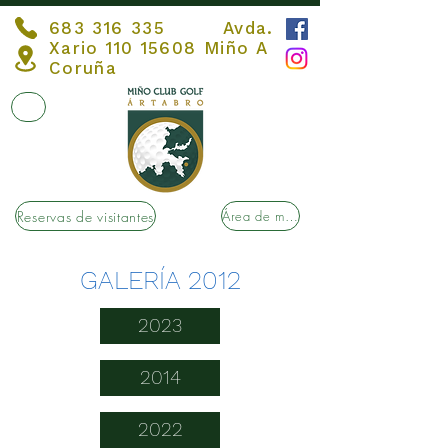
683 316 335
Avda.
Xario
110 15608
Miño A
Coruña
Reservas de visitantes
Área de membros
GALERÍA 2012
2023
2014
2022